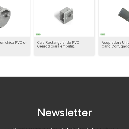
on chica PVC c-
Caja Rectangular de PVC
Acoplador / Uni
Genrod (para embutir).
Caño Corrugado
Genrod
Newsletter