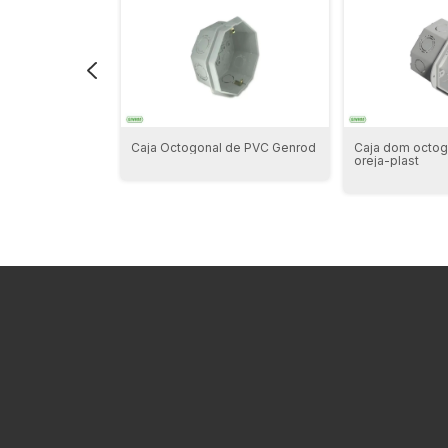
ar con Tapa
Caja Octogonal de PVC Genrod
Caja dom octog
oreja-plast