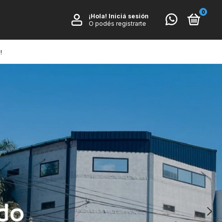
0
¡Hola!
Iniciá sesión
O podés registrarte
!