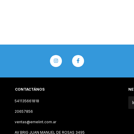
CONTACTÁNOS
NE
541135661818
20657856
ventas@emelint.com.ar
AV BRIG JUAN MANUEL DE ROSAS 3495