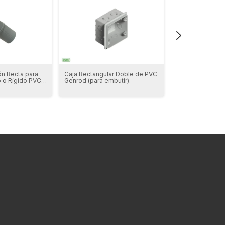
ón Recta para
Caja Rectangular Doble de PVC
Caja Rectangula
 o Rígido PVC
Genrod (para embutir).
PVC Genrod (par