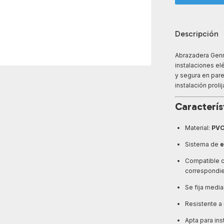
Descripción
Abrazadera Genro
instalaciones el
y segura en par
instalación proli
Caracterís
Material:
PVC
Sistema de
e
Compatible 
correspondie
Se fija median
Resistente a
Apta para ins