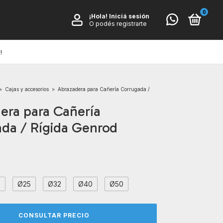
0
¡Hola!
Iniciá sesión
O podés registrarte
!
>
Cajas y accesorios
>
Abrazadera para Cañería Corrugada /
era para Cañería
da / Rígida Genrod
2
Ø25
Ø32
Ø40
Ø50