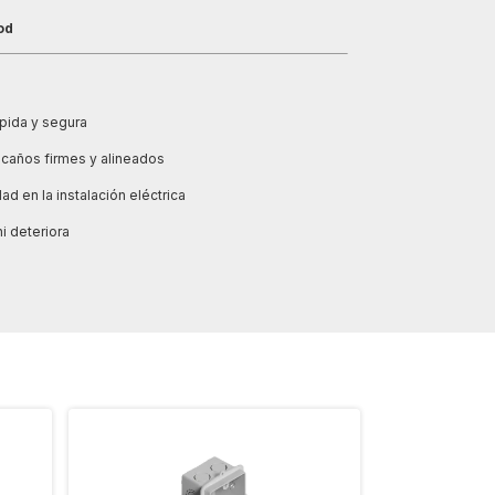
od
ápida y segura
 caños firmes y alineados
dad en la instalación eléctrica
i deteriora