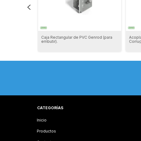
 para caño
Caja Rectangular de PVC Genrod (para
Acopla
embutir).
Corru
CATEGORÍAS
Inicio
Productos