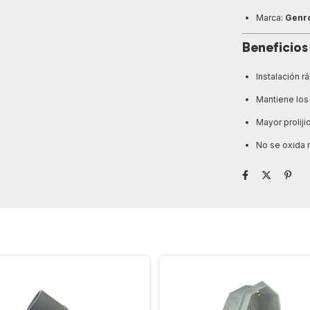
Marca:
Genr
Beneficios
Instalación r
Mantiene los
Mayor proliji
No se oxida n