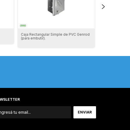
Caja Rectangular Simple de PVC Genrod
Caja Rectangula
(para embutir).
(para embutir).
WSLETTER