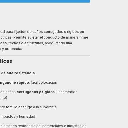
d para fijación de caños corrugados o rígidos en
éctricas. Permite sujetar el conducto de manera firme
edes, techos o estructuras, asegurando una
ja y ordenada.
ticas
 de alta resistencia
nganche rápido
, fácil colocación
con caños
corrugados y rígidos
(usar medida
nte)
te tornillo o tarugo a la superficie
 impactos y humedad
talaciones residenciales, comerciales e industriales