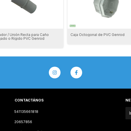
dor / Unión Recta para Caño
Caja Octogonal de PVC Genrod
gado o Rígido PVC Genrod
CONTACTÁNOS
NE
541135661818
20657856