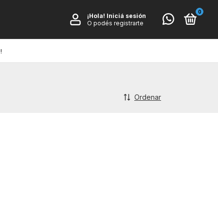
0
¡Hola!
Iniciá sesión
O podés registrarte
!
Ordenar