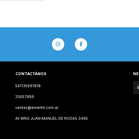
CONTACTÁNOS
NE
541135661818
20657856
ventas@emelint.com.ar
AV BRIG JUAN MANUEL DE ROSAS 3495