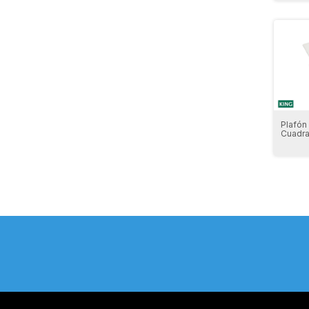
Plafón
Cuadr