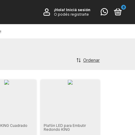
0
¡Hola!
Iniciá sesión
O podés registrarte
!
Ordenar
 KING Cuadrado
Plafón LED para Embutir
Redondo KING