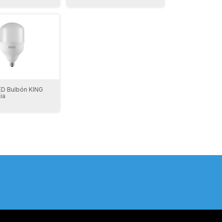
ED Bulbón KING
ia