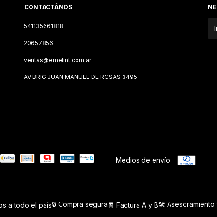
CONTACTÁNOS
NE
541135661818
20657856
ventas@emelint.com.ar
AV BRIG JUAN MANUEL DE ROSAS 3495
Medios de envío
🔒 Compra segura
🛠️ Asesoramiento
os a todo el país
🧾 Factura A y B