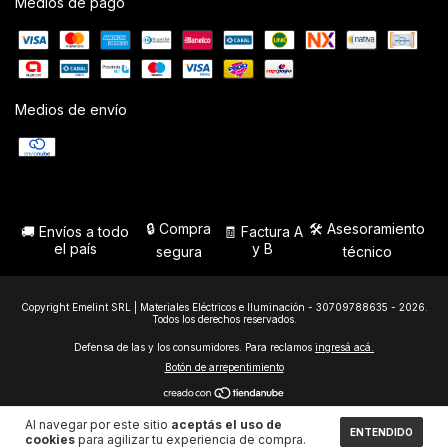
Medios de pago
Medios de envío
🔒 Compra
🛠️ Asesoramiento
🚚 Envíos a todo
🧾 Factura A
el país
y B
segura
técnico
Copyright Emelint SRL | Materiales Eléctricos e Iluminación - 30709788635 - 2026.
Todos los derechos reservados.
Defensa de las y los consumidores. Para reclamos
ingresá acá.
Botón de arrepentimiento
Al navegar por este sitio
aceptás el uso de
ENTENDIDO
cookies
para agilizar tu experiencia de compra.